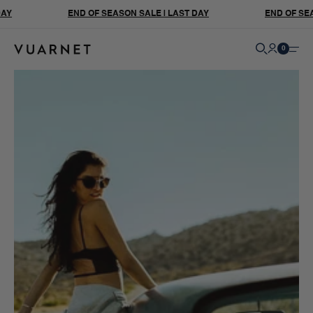
Aller directement au contenu
END OF SEASON SALE | LAST DAY
END OF SEASON
Recherch
Mon co
Panier
0 pro
0
Ouvri